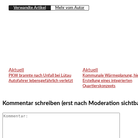
Verwandte Artikel
Mehr vom Autor
Aktuell
Aktuell
PKW brannte nach Unfall bei Lütau
Kommunale Wärmeplanung, hie
Autofahrer lebensgefährlich verletzt
Erstellung eines integrierten
Quartierskonzepts
Kommentar schreiben (erst nach Moderation sichtb