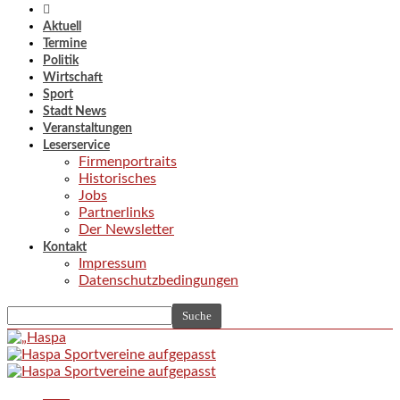
Aktuell
Termine
Politik
Wirtschaft
Sport
Stadt News
Veranstaltungen
Leserservice
Firmenportraits
Historisches
Jobs
Partnerlinks
Der Newsletter
Kontakt
Impressum
Datenschutzbedingungen