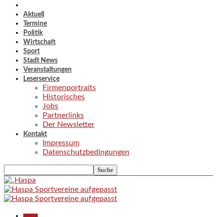
Aktuell
Termine
Politik
Wirtschaft
Sport
Stadt News
Veranstaltungen
Leserservice
Firmenportraits
Historisches
Jobs
Partnerlinks
Der Newsletter
Kontakt
Impressum
Datenschutzbedingungen
Aktuell