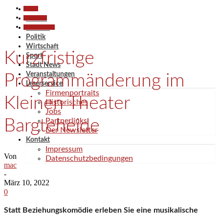
Aktuell
Gesellschaft
Aktuell
Kunst & Kultur
Termine
Politik
Wirtschaft
Kurzfristige
Sport
Stadt News
Veranstaltungen
Programmänderung im
Leserservice
Firmenportraits
Kleinen Theater
Historisches
Jobs
Bargteheide
Partnerlinks
Der Newsletter
Kontakt
Impressum
Von
Datenschutzbedingungen
mac
-
März 10, 2022
0
Statt Beziehungskomödie erleben Sie eine musikalische