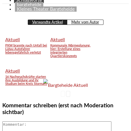
Schlagworte
bargteheide
Kleines Theater Bargteheide
Verwandte Artikel
Mehr vom Autor
Aktuell
Aktuell
PKW brannte nach Unfall bei
Kommunale Wärmeplanung,
Lütau Autofahrer
hier: Erstellung eines
lebensgefährlich verletzt
integrierten
Quartierskonzepts
Aktuell
16 Nachwuchskräfte starten
ihre Ausbildung und ihr
Studium beim Kreis Stormarn
Kommentar schreiben (erst nach Moderation
sichtbar)