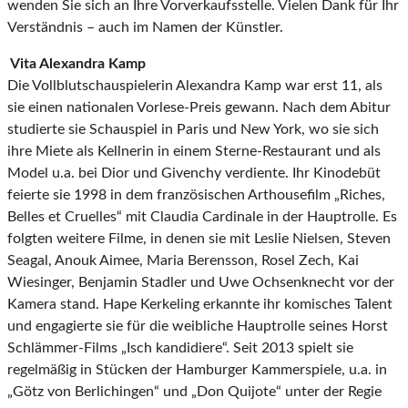
wenden Sie sich an Ihre Vorverkaufsstelle. Vielen Dank für Ihr
Verständnis – auch im Namen der Künstler.
Vita Alexandra Kamp
Die Vollblutschauspielerin Alexandra Kamp war erst 11, als
sie einen nationalen Vorlese-Preis gewann. Nach dem Abitur
studierte sie Schauspiel in Paris und New York, wo sie sich
ihre Miete als Kellnerin in einem Sterne-Restaurant und als
Model u.a. bei Dior und Givenchy verdiente. Ihr Kinodebüt
feierte sie 1998 in dem französischen Arthousefilm „Riches,
Belles et Cruelles“ mit Claudia Cardinale in der Hauptrolle. Es
folgten weitere Filme, in denen sie mit Leslie Nielsen, Steven
Seagal, Anouk Aimee, Maria Berensson, Rosel Zech, Kai
Wiesinger, Benjamin Stadler und Uwe Ochsenknecht vor der
Kamera stand. Hape Kerkeling erkannte ihr komisches Talent
und engagierte sie für die weibliche Hauptrolle seines Horst
Schlämmer-Films „Isch kandidiere“. Seit 2013 spielt sie
regelmäßig in Stücken der Hamburger Kammerspiele, u.a. in
„Götz von Berlichingen“ und „Don Quijote“ unter der Regie