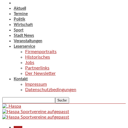
Aktuell
Termine
Politik
Wirtschaft
Sport
Stadt News
Veranstaltungen
Leserservice
Firmenportraits
Historisches
Jobs
Partnerlinks
Der Newsletter
Kontakt
Impressum
Datenschutzbedingungen
Aktuell