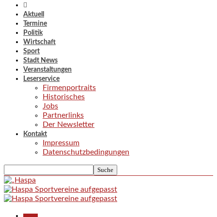
Aktuell
Termine
Politik
Wirtschaft
Sport
Stadt News
Veranstaltungen
Leserservice
Firmenportraits
Historisches
Jobs
Partnerlinks
Der Newsletter
Kontakt
Impressum
Datenschutzbedingungen
Aktuell