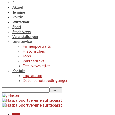
Aktuell
Termine
Politik
Wirtschaft
Sport
Stadt News
Veranstaltungen
Leserservice
Firmenportraits
Historisches
Jobs
Partnerlinks
Der Newsletter
Kontakt
Impressum
Datenschutzbedingungen
Aktuell