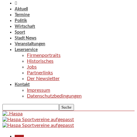
Aktuell
Termine
Politik
Wirtschaft
Sport
Stadt News
Veranstaltungen
Leserservice
Firmenportraits
Historisches
Jobs
Partnerlinks
Der Newsletter
Kontakt
Impressum
Datenschutzbedingungen
Aktuell