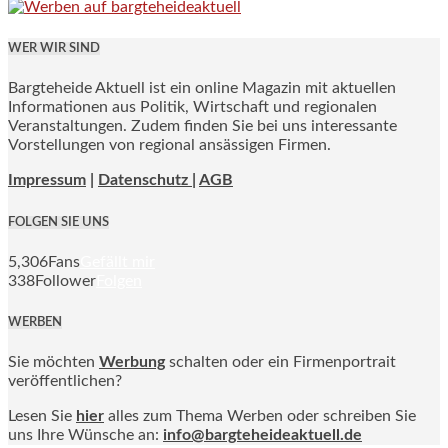
WER WIR SIND
Bargteheide Aktuell ist ein online Magazin mit aktuellen
Informationen aus Politik, Wirtschaft und regionalen
Veranstaltungen. Zudem finden Sie bei uns interessante
Vorstellungen von regional ansässigen Firmen.
Impressum
|
Datenschutz |
AGB
FOLGEN SIE UNS
5,306
Fans
Gefällt mir
338
Follower
Folgen
WERBEN
Sie möchten
Werbung
schalten oder ein Firmenportrait
veröffentlichen?
Lesen Sie
hier
alles zum Thema Werben oder schreiben Sie
uns Ihre Wünsche an:
info@bargteheideaktuell.de