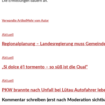
Die Ermittlungen dauern an.
Verwandte Artikel
Mehr vom Autor
Aktuell
Regionalplanung – Landesregierung muss Gemeind
Aktuell
„Si dolce è’l tormento – so süß ist die Qual“
Aktuell
PKW brannte nach Unfall bei Lütau Autofahrer lebe
Kommentar schreiben (erst nach Moderation sichtb