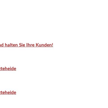
d halten Sie Ihre Kunden!
gteheide
gteheide