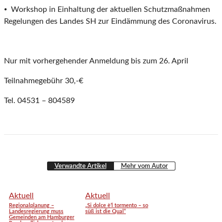
⦁ Workshop in Einhaltung der aktuellen Schutzmaßnahmen
Regelungen des Landes SH zur Eindämmung des Coronavirus.
Nur mit vorhergehender Anmeldung bis zum 26. April
Teilnahmegebühr 30,-€
Tel. 04531 – 804589
Verwandte Artikel
Mehr vom Autor
Aktuell
Aktuell
Regionalplanung –
„Si dolce è’l tormento – so
Landesregierung muss
süß ist die Qual“
Gemeinden am Hamburger