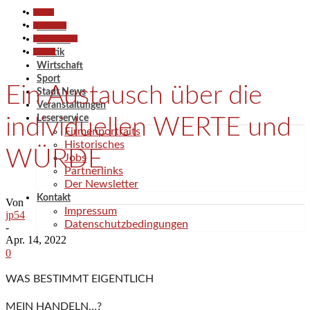
Aktuell
Gesellschaft
Aktuell
Kunst & Kultur
Termine
Termine
Politik
Wirtschaft
Sport
Ein Austausch über die
Stadt News
Veranstaltungen
Leserservice
individuellen WERTE und
Firmenportraits
Historisches
WÜRDE
Jobs
Partnerlinks
Der Newsletter
Kontakt
Von
Impressum
jp54
Datenschutzbedingungen
-
Apr. 14, 2022
0
WAS BESTIMMT EIGENTLICH
MEIN HANDELN…?