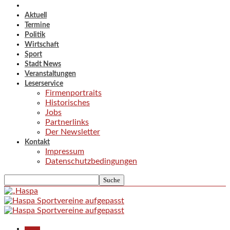
Aktuell
Termine
Politik
Wirtschaft
Sport
Stadt News
Veranstaltungen
Leserservice
Firmenportraits
Historisches
Jobs
Partnerlinks
Der Newsletter
Kontakt
Impressum
Datenschutzbedingungen
Aktuell