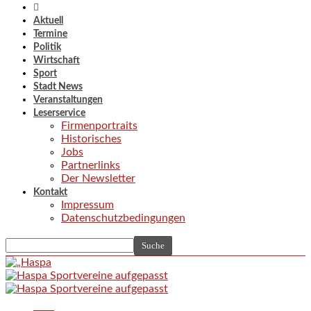
Aktuell
Termine
Politik
Wirtschaft
Sport
Stadt News
Veranstaltungen
Leserservice
Firmenportraits
Historisches
Jobs
Partnerlinks
Der Newsletter
Kontakt
Impressum
Datenschutzbedingungen