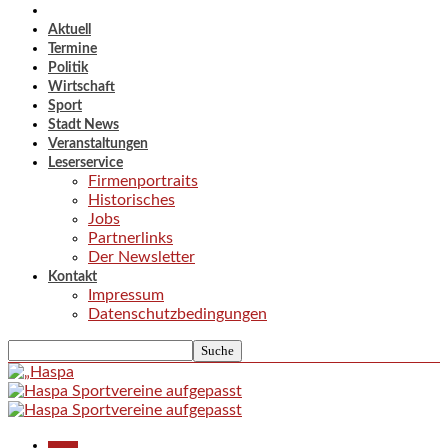
Aktuell
Termine
Politik
Wirtschaft
Sport
Stadt News
Veranstaltungen
Leserservice
Firmenportraits
Historisches
Jobs
Partnerlinks
Der Newsletter
Kontakt
Impressum
Datenschutzbedingungen
Aktuell