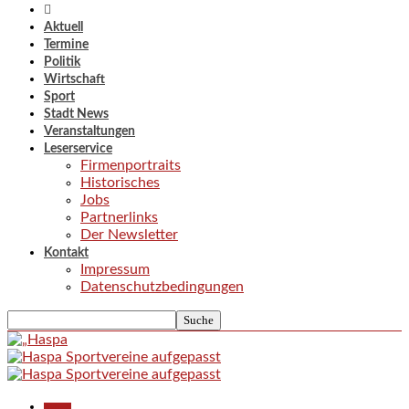
Aktuell
Termine
Politik
Wirtschaft
Sport
Stadt News
Veranstaltungen
Leserservice
Firmenportraits
Historisches
Jobs
Partnerlinks
Der Newsletter
Kontakt
Impressum
Datenschutzbedingungen
Aktuell