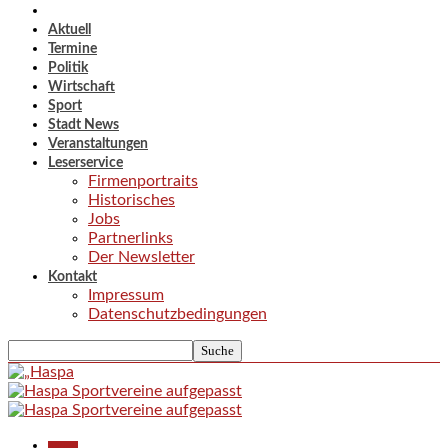
Aktuell
Termine
Politik
Wirtschaft
Sport
Stadt News
Veranstaltungen
Leserservice
Firmenportraits
Historisches
Jobs
Partnerlinks
Der Newsletter
Kontakt
Impressum
Datenschutzbedingungen
Aktuell