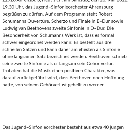
22926 Ahrensburg freut sich, am Samstag, den 28. Mai 2022,
19.30 Uhr, das Jugend
–
Sinfonieorchester Ahrensburg
begrüßen zu dürfen.
Auf dem Programm steht Robert
Schumanns Ouvertüre, Scherzo und Finale in E
–
Dur sowie
Ludwig van Beethovens zweite Sinfonie i
n D
–
Dur.
Die
Besonderheit von Schumanns Werk ist,
dass es formal
schwer eingeordnet werden kann:
E
s besteht aus drei
schnellen Sätzen und
kann daher am ehesten als Sinfonie
ohne langsamen Satz bezeichnet werden. Beethoven
schrieb
seine zweite Sinfonie als
er langsam sein Gehör verlor.
Trotzdem hat die Musik einen
positiven Charakter, was
darauf zurückgeführt wird, dass Beethoven noch Hoffnung
hatte, von
seinem Gehörverlust geheilt zu werden.
Das Jugend
–
Sinfonieorchester besteht aus etwa 40 jungen