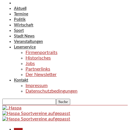
Aktuell
Termine
Politik
Wirtschaft
Sport
Stadt News
Veranstaltungen
Leserservice
Firmenportraits
Historisches
Jobs
Partnerlinks
Der Newsletter
Kontakt
Impressum
Datenschutzbedingungen
Aktuell