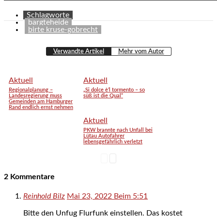
Schlagworte
bargteheide
birte kruse-gobrecht
Verwandte Artikel
Mehr vom Autor
Aktuell
Aktuell
Regionalplanung –
„Si dolce è’l tormento – so
Landesregierung muss
süß ist die Qual“
Gemeinden am Hamburger
Rand endlich ernst nehmen
Aktuell
PKW brannte nach Unfall bei
Lütau Autofahrer
lebensgefährlich verletzt
2 Kommentare
Reinhold Bilz
Mai 23, 2022 Beim 5:51
Bitte den Unfug Flurfunk einstellen. Das kostet