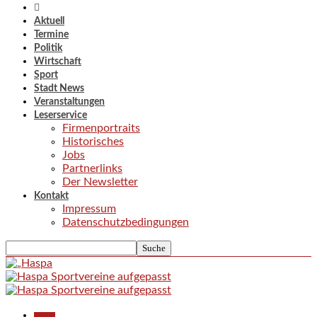
Aktuell
Termine
Politik
Wirtschaft
Sport
Stadt News
Veranstaltungen
Leserservice
Firmenportraits
Historisches
Jobs
Partnerlinks
Der Newsletter
Kontakt
Impressum
Datenschutzbedingungen
Aktuell