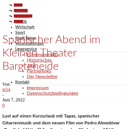
Aktuell
Gesellschaft
Aktuell
Kunst & Kultur
Termine
Termine
Politik
Wirtschaft
Sport
Spanischer Abend im
Stadt News
Veranstaltungen
Leserservice
Kleinen Theater
Firmenportraits
Historisches
Bargteheide
Jobs
Partnerlinks
Der Newsletter
Kontakt
Von
Impressum
jp54
Datenschutzbedingungen
-
Juni 7, 2022
0
Lust auf einen Kurzurlaub mit Tapas, spanischer
Gitarrenmusik und dem neuen Film von Pedro Almodóvar