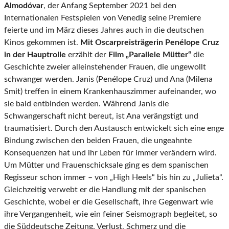
Almodóvar
, der Anfang September 2021 bei den
Internationalen Festspielen von Venedig seine Premiere
feierte und im März dieses Jahres auch in die deutschen
Kinos gekommen ist.
Mit Oscarpreisträgerin Penélope Cruz
in der Hauptrolle
erzählt der
Film „Parallele Mütter“
die
Geschichte zweier alleinstehender Frauen, die ungewollt
schwanger werden. Janis (Penélope Cruz) und Ana (Milena
Smit) treffen in einem Krankenhauszimmer aufeinander, wo
sie bald entbinden werden. Während Janis die
Schwangerschaft nicht bereut, ist Ana verängstigt und
traumatisiert. Durch den Austausch entwickelt sich eine enge
Bindung zwischen den beiden Frauen, die ungeahnte
Konsequenzen hat und ihr Leben für immer verändern wird.
Um Mütter und Frauenschicksale ging es dem spanischen
Regisseur schon immer – von „High Heels“ bis hin zu „Julieta“.
Gleichzeitig verwebt er die Handlung mit der spanischen
Geschichte, wobei er die Gesellschaft, ihre Gegenwart wie
ihre Vergangenheit, wie ein feiner Seismograph begleitet, so
die Süddeutsche Zeitung. Verlust, Schmerz und die