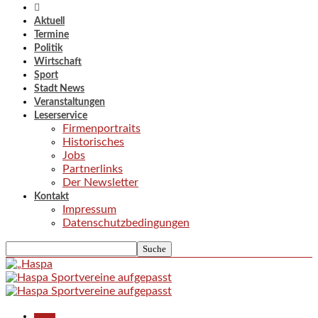
Aktuell
Termine
Politik
Wirtschaft
Sport
Stadt News
Veranstaltungen
Leserservice
Firmenportraits
Historisches
Jobs
Partnerlinks
Der Newsletter
Kontakt
Impressum
Datenschutzbedingungen
Aktuell