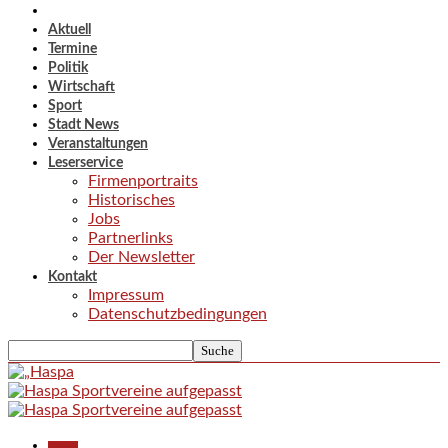
Aktuell
Termine
Politik
Wirtschaft
Sport
Stadt News
Veranstaltungen
Leserservice
Firmenportraits
Historisches
Jobs
Partnerlinks
Der Newsletter
Kontakt
Impressum
Datenschutzbedingungen
Aktuell