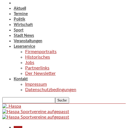
Aktuell
Termine
Politik
Wirtschaft
Sport
Stadt News
Veranstaltungen
Leserservice
Firmenportraits
Historisches
Jobs
Partnerlinks
Der Newsletter
Kontakt
Impressum
Datenschutzbedingungen
Aktuell