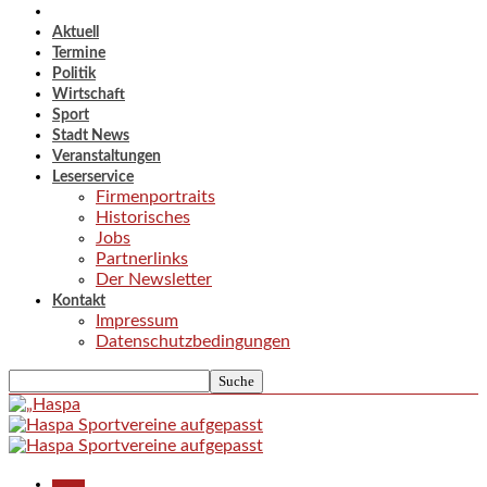
Aktuell
Termine
Politik
Wirtschaft
Sport
Stadt News
Veranstaltungen
Leserservice
Firmenportraits
Historisches
Jobs
Partnerlinks
Der Newsletter
Kontakt
Impressum
Datenschutzbedingungen
Aktuell