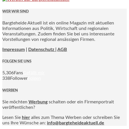
WER WIR SIND
Bargteheide Aktuell ist ein online Magazin mit aktuellen
Informationen aus Politik, Wirtschaft und regionalen
Veranstaltungen. Zudem finden Sie bei uns interessante
Vorstellungen von regional ansässigen Firmen.
Impressum
|
Datenschutz |
AGB
FOLGEN SIE UNS
5,306
Fans
Gefällt mir
338
Follower
Folgen
WERBEN
Sie möchten
Werbung
schalten oder ein Firmenportrait
veröffentlichen?
Lesen Sie
hier
alles zum Thema Werben oder schreiben Sie
uns Ihre Wünsche an:
info@bargteheideaktuell.de