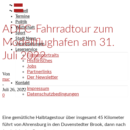
Aktuell
Termine
Aktuell
Termine
Politik
ADFC-Fahrradtour zum
Wirtschaft
Sport
Stadt News
Modellflughafen am 31.
Veranstaltungen
Leserservice
Juli 2022
Firmenportraits
Historisches
Jobs
Partnerlinks
Von
Der Newsletter
mac
Kontakt
-
Impressum
Juli 26, 2022
Datenschutzbedingungen
0
Eine gemütliche Halbtagestour über insgesamt 45 Kilometer
führt von Ahrensburg in den Duvenstedter Brook, dann nach