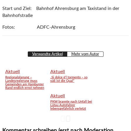
Start und Ziel: Bahnhof Ahrensburg am Taxistand in der
Bahnhofstraße
Fotos: ADFC-Ahrensburg
Verwandte Artikel
Mehr vom Autor
Aktuell
Aktuell
Regionalplanung –
„Si dolce è’l tormento – so
Landesregierung muss
süß ist die Qual“
Gemeinden am Hamburger
Rand endlich ernst nehmen
Aktuell
PKW brannte nach Unfall bei
Lütau Autofahrer
lebensgefährlich verletzt
Kommentar schreiben (erst nach Moderation