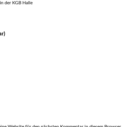
in der KGB Halle
ar)
ine Website für den nächsten Kommentar in diesem Browser.