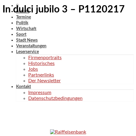
In dulci jubilo 3 – P1120217
Aktuell
Termine
Politik
Wirtschaft
Sport
Stadt News
Veranstaltungen
Leserservice
Firmenportraits
Historisches
Jobs
Partnerlinks
Der Newsletter
Kontakt
Impressum
Datenschutzbedingungen