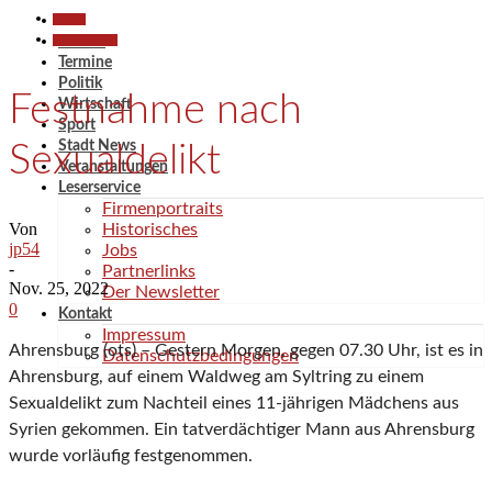
Aktuell
Polizeiberichte
Aktuell
Termine
Politik
Festnahme nach
Wirtschaft
Sport
Stadt News
Sexualdelikt
Veranstaltungen
Leserservice
Firmenportraits
Von
Historisches
jp54
Jobs
-
Partnerlinks
Nov. 25, 2022
Der Newsletter
0
Kontakt
Impressum
Ahrensburg (ots) – Gestern Morgen, gegen 07.30 Uhr, ist es in
Datenschutzbedingungen
Ahrensburg, auf einem Waldweg am Syltring zu einem
Sexualdelikt zum Nachteil eines 11-jährigen Mädchens aus
Syrien gekommen. Ein tatverdächtiger Mann aus Ahrensburg
wurde vorläufig festgenommen.