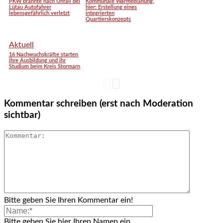
PKW brannte nach Unfall bei
Kommunale Wärmeplanung,
Lütau Autofahrer
hier: Erstellung eines
lebensgefährlich verletzt
integrierten
Quartierskonzepts
Aktuell
16 Nachwuchskräfte starten
ihre Ausbildung und ihr
Studium beim Kreis Stormarn
Kommentar schreiben (erst nach Moderation
sichtbar)
Bitte geben Sie Ihren Kommentar ein!
Bitte geben Sie hier Ihren Namen ein