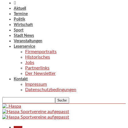
Aktuell
Termine
Politik
Wirtschaft
Sport
Stadt News
Veranstaltungen
Leserservice
Firmenportraits
Historisches
Jobs
Partnerlinks
Der Newsletter
Kontakt
Impressum
Datenschutzbedingungen
Aktuell