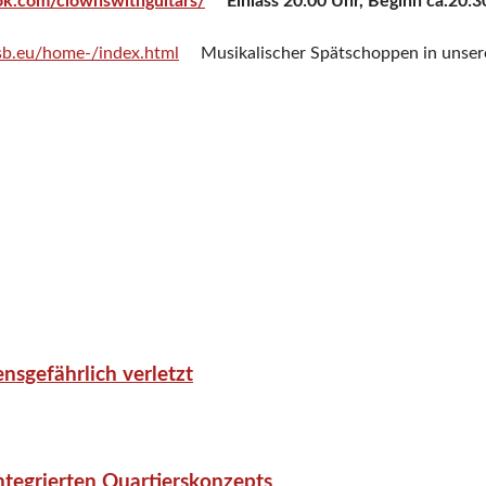
ok.com/clownswithguitars/
Einlass 20:00 Uhr, Beginn ca.20:30
b.eu/home-/index.html
Musikalischer Spätschoppen in unsere
nsgefährlich verletzt
tegrierten Quartierskonzepts