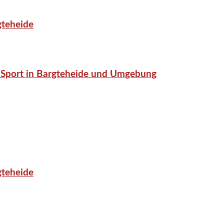
gteheide
or-Sport in Bargteheide und Umgebung
gteheide