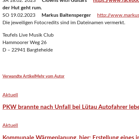
SA 18.02. 2023
Clowns with Guitars
https://www.facebo
der Hut geht rum.
SO 19.02.2023
Markus Baltensperger
http://www.markus
Die jeweiligen Fotocredits sind im Dateinamen vermerkt.
Teufels Live Musik Club
Hammoorer Weg 26
D – 22941 Bargteheide
Verwandte Artikel
Mehr vom Autor
Aktuell
PKW brannte nach Unfall bei Lütau Autofahrer lebe
Aktuell
Kommunale Wärmeplanung, hier: Erstellung eines in