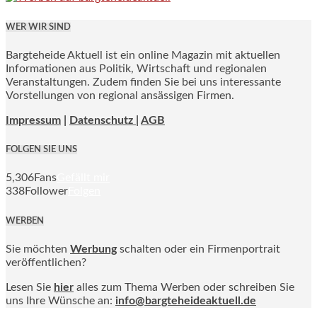
WER WIR SIND
Bargteheide Aktuell ist ein online Magazin mit aktuellen
Informationen aus Politik, Wirtschaft und regionalen
Veranstaltungen. Zudem finden Sie bei uns interessante
Vorstellungen von regional ansässigen Firmen.
Impressum
|
Datenschutz |
AGB
FOLGEN SIE UNS
5,306
Fans
Gefällt mir
338
Follower
Folgen
WERBEN
Sie möchten
Werbung
schalten oder ein Firmenportrait
veröffentlichen?
Lesen Sie
hier
alles zum Thema Werben oder schreiben Sie
uns Ihre Wünsche an:
info@bargteheideaktuell.de