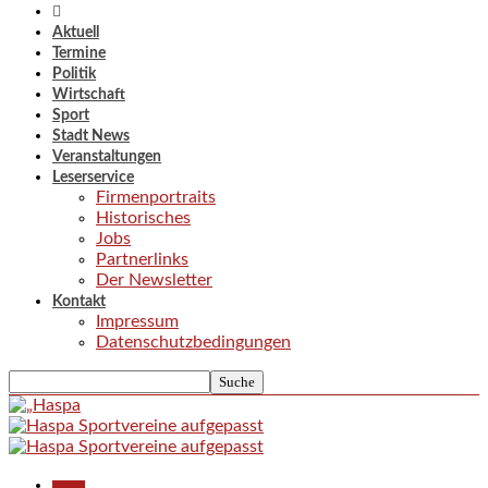
Aktuell
Termine
Politik
Wirtschaft
Sport
Stadt News
Veranstaltungen
Leserservice
Firmenportraits
Historisches
Jobs
Partnerlinks
Der Newsletter
Kontakt
Impressum
Datenschutzbedingungen
Aktuell