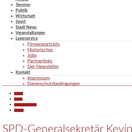
Termine
Politik
Wirtschaft
Sport
Stadt News
Veranstaltungen
Leserservice
Firmenportraits
Historisches
Jobs
Partnerlinks
Der Newsletter
Kontakt
Impressum
Datenschutzbedingungen
Aktuell
Politik
Pressemitteilungen
Termine
SPD-Generalsekretär Kevin