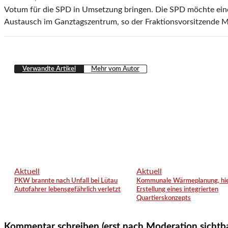
Votum für die SPD in Umsetzung bringen. Die SPD möchte eine s
Austausch im Ganztagszentrum, so der Fraktionsvorsitzende M
Verwandte Artikel
Mehr vom Autor
Aktuell
Aktuell
PKW brannte nach Unfall bei Lütau
Kommunale Wärmeplanung, hie
Autofahrer lebensgefährlich verletzt
Erstellung eines integrierten
Quartierskonzepts
Kommentar schreiben (erst nach Moderation sichtb