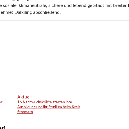
oziale, klimaneutrale, sichere und lebendige Stadt mit breiter B
ehmet Dalkılınç abschließend.
Aktuell
r:
16 Nachwuchskräfte starten ihre
Ausbildung und ihr Studium beim Kreis
Stormarn
ar)