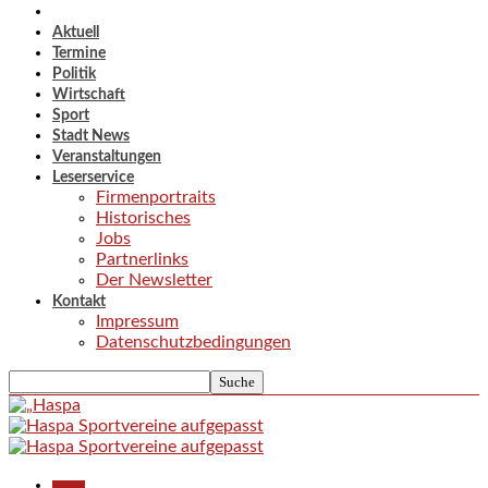
Aktuell
Termine
Politik
Wirtschaft
Sport
Stadt News
Veranstaltungen
Leserservice
Firmenportraits
Historisches
Jobs
Partnerlinks
Der Newsletter
Kontakt
Impressum
Datenschutzbedingungen
Aktuell