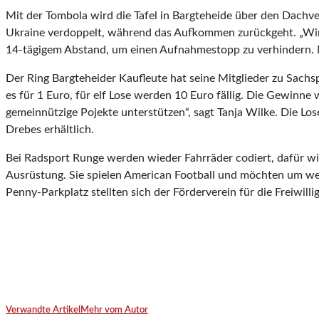
Mit der Tombola wird die Tafel in Bargteheide über den Dachver
Ukraine verdoppelt, während das Aufkommen zurückgeht. „Wir 
14-tägigem Abstand, um einen Aufnahmestopp zu verhindern. 
Der Ring Bargteheider Kaufleute hat seine Mitglieder zu Sach
es für 1 Euro, für elf Lose werden 10 Euro fällig. Die Gewin
gemeinnützige Pojekte unterstützen“, sagt Tanja Wilke. Die Lo
Drebes erhältlich.
Bei Radsport Runge werden wieder Fahrräder codiert, dafür wir
Ausrüstung. Sie spielen American Football und möchten um wei
Penny-Parkplatz stellten sich der Förderverein für die Freiwi
Verwandte Artikel
Mehr vom Autor