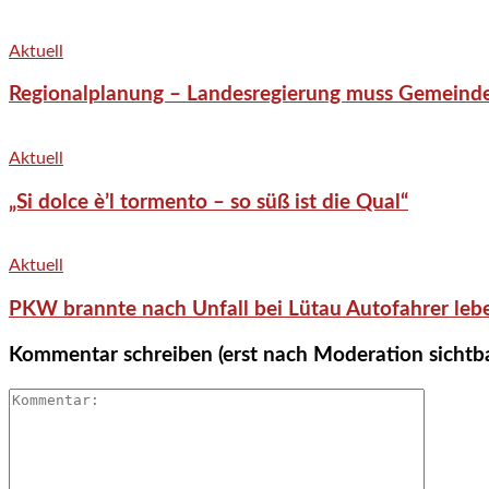
Aktuell
Regionalplanung – Landesregierung muss Gemeind
Aktuell
„Si dolce è’l tormento – so süß ist die Qual“
Aktuell
PKW brannte nach Unfall bei Lütau Autofahrer lebe
Kommentar schreiben (erst nach Moderation sichtb