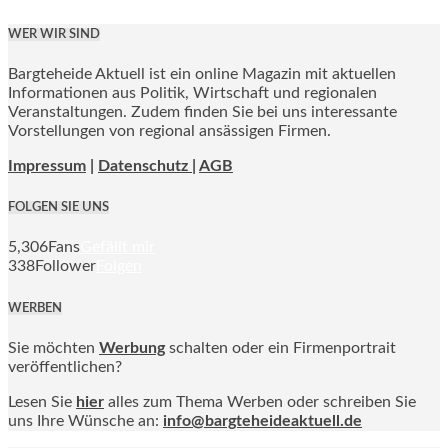
WER WIR SIND
Bargteheide Aktuell ist ein online Magazin mit aktuellen
Informationen aus Politik, Wirtschaft und regionalen
Veranstaltungen. Zudem finden Sie bei uns interessante
Vorstellungen von regional ansässigen Firmen.
Impressum
|
Datenschutz |
AGB
FOLGEN SIE UNS
5,306
Fans
Gefällt mir
338
Follower
Folgen
WERBEN
Sie möchten
Werbung
schalten oder ein Firmenportrait
veröffentlichen?
Lesen Sie
hier
alles zum Thema Werben oder schreiben Sie
uns Ihre Wünsche an:
info@bargteheideaktuell.de