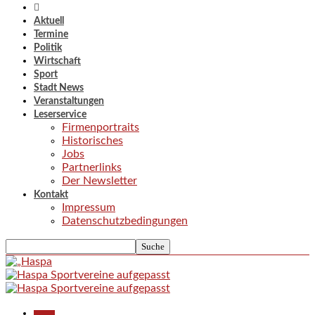
Aktuell
Termine
Politik
Wirtschaft
Sport
Stadt News
Veranstaltungen
Leserservice
Firmenportraits
Historisches
Jobs
Partnerlinks
Der Newsletter
Kontakt
Impressum
Datenschutzbedingungen
Aktuell