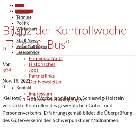
Aktuell
Polizeiberichte
Aktuell
Termine
Politik
Bilanz der Kontrollwoche
Wirtschaft
Sport
Stadt News
„Truck & Bus“
Veranstaltungen
Leserservice
Firmenportraits
Von
Historisches
jp54
Jobs
-
Partnerlinks
Nov. 16, 2023
Der Newsletter
0
Kontakt
Impressum
Kiel (ots) – Eine Woche lang liefen in Schleswig-Holstein
Datenschutzbedingungen
verstärkte Kontrollen des gewerblichen Güter- und
Personenverkehrs. Erfahrungsgemäß bildet die Überprüfung
des Güterverkehrs den Schwerpunkt der Maßnahmen.