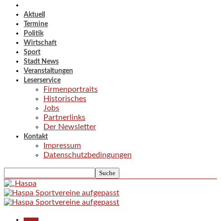
Aktuell
Termine
Politik
Wirtschaft
Sport
Stadt News
Veranstaltungen
Leserservice
Firmenportraits
Historisches
Jobs
Partnerlinks
Der Newsletter
Kontakt
Impressum
Datenschutzbedingungen
Aktuell