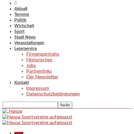
Aktuell
Termine
Politik
Wirtschaft
Sport
Stadt News
Veranstaltungen
Leserservice
Firmenportraits
Historisches
Jobs
Partnerlinks
Der Newsletter
Kontakt
Impressum
Datenschutzbedingungen
Aktuell