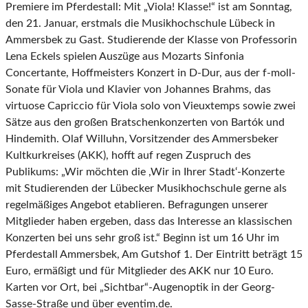
Premiere im Pferdestall: Mit „Viola! Klasse!“ ist am Sonntag,
den 21. Januar, erstmals die Musikhochschule Lübeck in
Ammersbek zu Gast. Studierende der Klasse von Professorin
Lena Eckels spielen Auszüge aus Mozarts Sinfonia
Concertante, Hoffmeisters Konzert in D-Dur, aus der f-moll-
Sonate für Viola und Klavier von Johannes Brahms, das
virtuose Capriccio für Viola solo von Vieuxtemps sowie zwei
Sätze aus den großen Bratschenkonzerten von Bartók und
Hindemith. Olaf Willuhn, Vorsitzender des Ammersbeker
Kultkurkreises (AKK), hofft auf regen Zuspruch des
Publikums: „Wir möchten die ,Wir in Ihrer Stadt‘-Konzerte
mit Studierenden der Lübecker Musikhochschule gerne als
regelmäßiges Angebot etablieren. Befragungen unserer
Mitglieder haben ergeben, dass das Interesse an klassischen
Konzerten bei uns sehr groß ist.“ Beginn ist um 16 Uhr im
Pferdestall Ammersbek, Am Gutshof 1. Der Eintritt beträgt 15
Euro, ermäßigt und für Mitglieder des AKK nur 10 Euro.
Karten vor Ort, bei „Sichtbar“-Augenoptik in der Georg-
Sasse-Straße und über eventim.de.