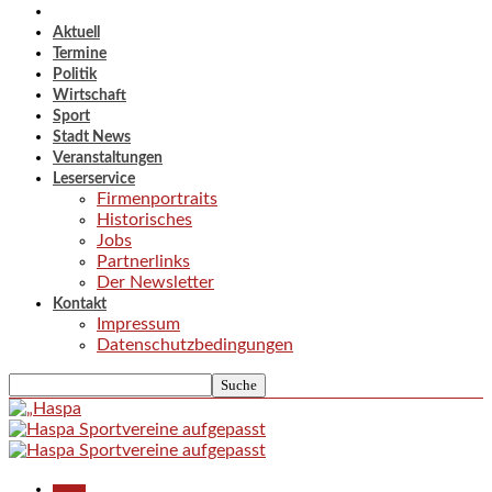
Aktuell
Termine
Politik
Wirtschaft
Sport
Stadt News
Veranstaltungen
Leserservice
Firmenportraits
Historisches
Jobs
Partnerlinks
Der Newsletter
Kontakt
Impressum
Datenschutzbedingungen
Aktuell