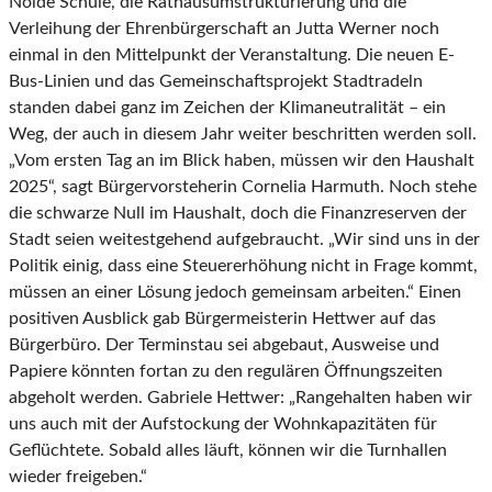
Nolde Schule, die Rathausumstrukturierung und die
Verleihung der Ehrenbürgerschaft an Jutta Werner noch
einmal in den Mittelpunkt der Veranstaltung. Die neuen E-
Bus-Linien und das Gemeinschaftsprojekt Stadtradeln
standen dabei ganz im Zeichen der Klimaneutralität – ein
Weg, der auch in diesem Jahr weiter beschritten werden soll.
„Vom ersten Tag an im Blick haben, müssen wir den Haushalt
2025“, sagt Bürgervorsteherin Cornelia Harmuth. Noch stehe
die schwarze Null im Haushalt, doch die Finanzreserven der
Stadt seien weitestgehend aufgebraucht. „Wir sind uns in der
Politik einig, dass eine Steuererhöhung nicht in Frage kommt,
müssen an einer Lösung jedoch gemeinsam arbeiten.“ Einen
positiven Ausblick gab Bürgermeisterin Hettwer auf das
Bürgerbüro. Der Terminstau sei abgebaut, Ausweise und
Papiere könnten fortan zu den regulären Öffnungszeiten
abgeholt werden. Gabriele Hettwer: „Rangehalten haben wir
uns auch mit der Aufstockung der Wohnkapazitäten für
Geflüchtete. Sobald alles läuft, können wir die Turnhallen
wieder freigeben.“