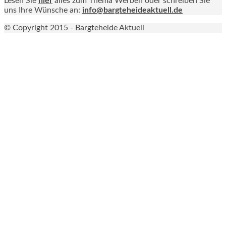
Lesen Sie
hier
alles zum Thema Werben oder schreiben Sie
uns Ihre Wünsche an:
info@bargteheideaktuell.de
© Copyright 2015 - Bargteheide Aktuell