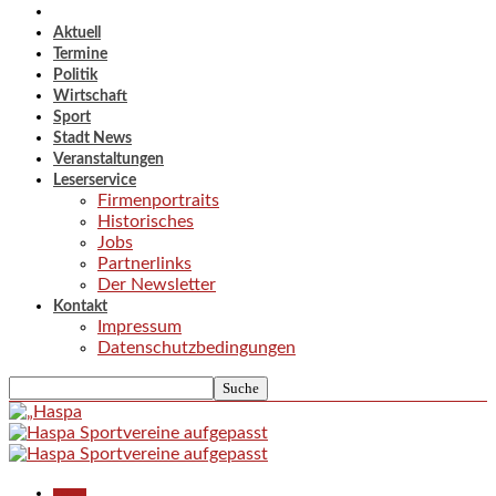
Aktuell
Termine
Politik
Wirtschaft
Sport
Stadt News
Veranstaltungen
Leserservice
Firmenportraits
Historisches
Jobs
Partnerlinks
Der Newsletter
Kontakt
Impressum
Datenschutzbedingungen
Aktuell