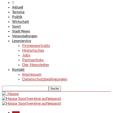
Aktuell
Termine
Politik
Wirtschaft
Sport
Stadt News
Veranstaltungen
Leserservice
Firmenportraits
Historisches
Jobs
Partnerlinks
Der Newsletter
Kontakt
Impressum
Datenschutzbedingungen
Aktuell