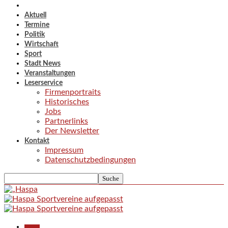
Aktuell
Termine
Politik
Wirtschaft
Sport
Stadt News
Veranstaltungen
Leserservice
Firmenportraits
Historisches
Jobs
Partnerlinks
Der Newsletter
Kontakt
Impressum
Datenschutzbedingungen
Aktuell