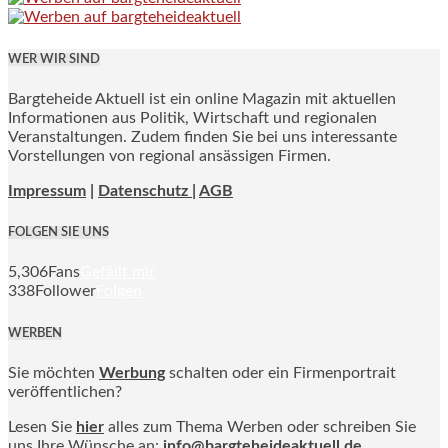
WER WIR SIND
Bargteheide Aktuell ist ein online Magazin mit aktuellen
Informationen aus Politik, Wirtschaft und regionalen
Veranstaltungen. Zudem finden Sie bei uns interessante
Vorstellungen von regional ansässigen Firmen.
Impressum
|
Datenschutz |
AGB
FOLGEN SIE UNS
5,306
Fans
Gefällt mir
338
Follower
Folgen
WERBEN
Sie möchten
Werbung
schalten oder ein Firmenportrait
veröffentlichen?
Lesen Sie
hier
alles zum Thema Werben oder schreiben Sie
uns Ihre Wünsche an:
info@bargteheideaktuell.de