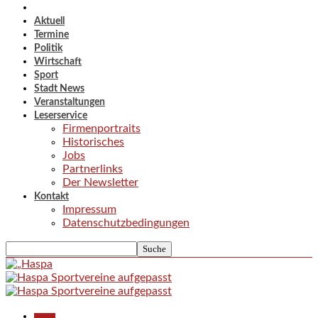
Aktuell
Termine
Politik
Wirtschaft
Sport
Stadt News
Veranstaltungen
Leserservice
Firmenportraits
Historisches
Jobs
Partnerlinks
Der Newsletter
Kontakt
Impressum
Datenschutzbedingungen
Aktuell