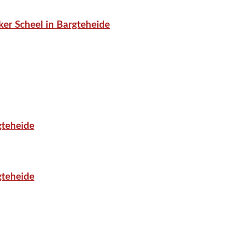
er Scheel in Bargteheide
gteheide
gteheide