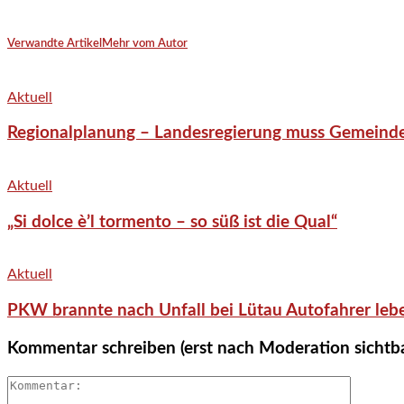
Verwandte Artikel
Mehr vom Autor
Aktuell
Regionalplanung – Landesregierung muss Gemeind
Aktuell
„Si dolce è’l tormento – so süß ist die Qual“
Aktuell
PKW brannte nach Unfall bei Lütau Autofahrer lebe
Kommentar schreiben (erst nach Moderation sichtb