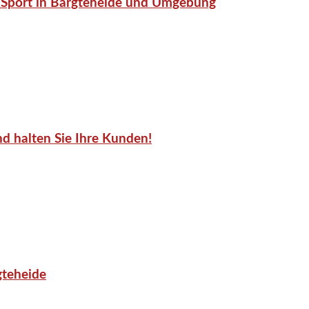
or-Sport in Bargteheide und Umgebung
d halten Sie Ihre Kunden!
gteheide