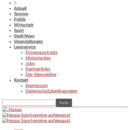
Aktuell
Termine
Politik
Wirtschaft
Sport
Stadt News
Veranstaltungen
Leserservice
Firmenportraits
Historisches
Jobs
Partnerlinks
Der Newsletter
Kontakt
Impressum
Datenschutzbedingungen