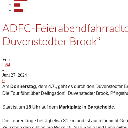
Sport
Termine
ADFC-Feierabendfahrradtou
Duvenstedter Brook“
Von
jp54
-
Juni 27, 2024
0
Am
Donnerstag
, dem
4.7.
, geht es durch den Duvenstedter B
Die Tour führt über Delingsdorf, Duvenstedter Brook, Pfingsth
Start ist um 1
8 Uhr
auf dem
Marktplatz in Bargteheide
.
Die Tourenlänge beträgt etwa 31 km und ist auch für nicht Geü
Zwischen drin gibt es ein Picknick. Also Stulle und Limo mitbr