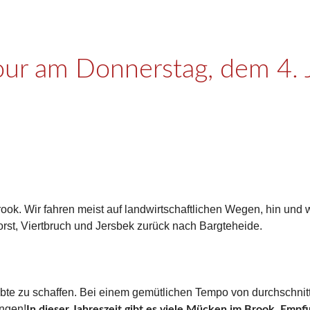
r am Donnerstag, dem 4. J
rook. Wir fahren meist auf landwirtschaftlichen Wegen, hin und
orst, Viertbruch und Jersbek zurück nach Bargteheide.
bte zu schaffen. Bei einem gemütlichen Tempo von durchschnittl
ingen!
In dieser Jahreszeit gibt es viele Mücken im Brook. Empf