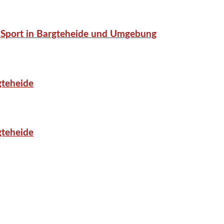
or-Sport in Bargteheide und Umgebung
gteheide
gteheide