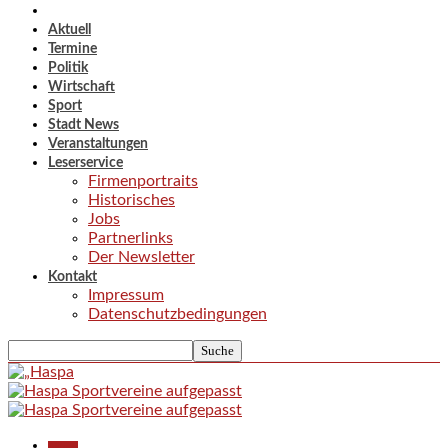
Aktuell
Termine
Politik
Wirtschaft
Sport
Stadt News
Veranstaltungen
Leserservice
Firmenportraits
Historisches
Jobs
Partnerlinks
Der Newsletter
Kontakt
Impressum
Datenschutzbedingungen
Aktuell