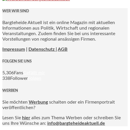
WER WIR SIND
Bargteheide Aktuell ist ein online Magazin mit aktuellen
Informationen aus Politik, Wirtschaft und regionalen
Veranstaltungen. Zudem finden Sie bei uns interessante
Vorstellungen von regional ansässigen Firmen.
Impressum
|
Datenschutz |
AGB
FOLGEN SIE UNS
5,306
Fans
Gefällt mir
338
Follower
Folgen
WERBEN
Sie möchten
Werbung
schalten oder ein Firmenportrait
veröffentlichen?
Lesen Sie
hier
alles zum Thema Werben oder schreiben Sie
uns Ihre Wünsche an:
info@bargteheideaktuell.de