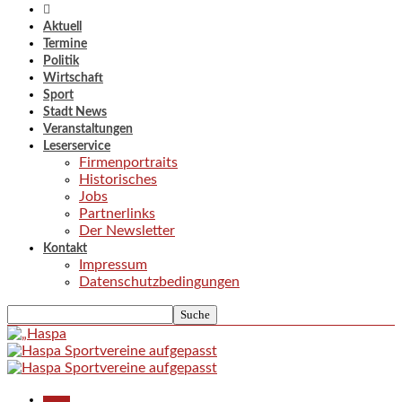
Aktuell
Termine
Politik
Wirtschaft
Sport
Stadt News
Veranstaltungen
Leserservice
Firmenportraits
Historisches
Jobs
Partnerlinks
Der Newsletter
Kontakt
Impressum
Datenschutzbedingungen
Aktuell