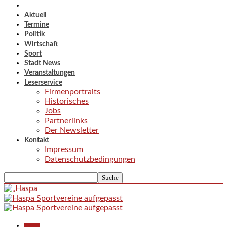
Aktuell
Termine
Politik
Wirtschaft
Sport
Stadt News
Veranstaltungen
Leserservice
Firmenportraits
Historisches
Jobs
Partnerlinks
Der Newsletter
Kontakt
Impressum
Datenschutzbedingungen
Aktuell