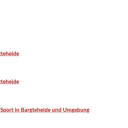
gteheide
gteheide
or-Sport in Bargteheide und Umgebung