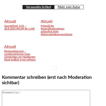
Verwandte Artikel
Mehr vom Autor
Aktuell
Aktuell
Ausstellung 13.8. –
Polizeiliche
28.8.2026 RAUM de LUXE
Kontrollmaßnahmen
anlässlich einer
Motorradclubveranstaltung
Aktuell
Regionalplanung –
Landesregierung muss
Gemeinden am Hamburger
Rand endlich ernst nehmen
Kommentar schreiben (erst nach Moderation
sichtbar)