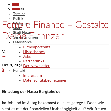
Aktuell
Termine
Aktuell
Termine
Politik
Female Finance – Gestalte
Wirtschaft
Sport
Stadt News
Deine Finanzen
Veranstaltungen
Leserservice
Firmenportraits
Von
Historisches
mac
Jobs
-
Partnerlinks
Okt. 8, 2024
Der Newsletter
0
Kontakt
Impressum
Datenschutzbedingungen
Einladung der Haspa Bargteheide
Im Job und im Alltag bekommst du alles geregelt. Doch wie
sieht es mit der finanziellen Unabhängigkeit aus? Wir freuen